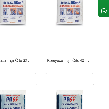
Koruyucu Hışır Örtü 32 mt- 4x8
Koruyucu Hışır Örtü 40 mt - 4x10