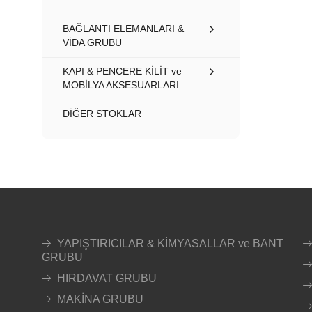
BAĞLANTI ELEMANLARI &
VİDA GRUBU
KAPI & PENCERE KİLİT ve
MOBİLYA AKSESUARLARI
DİĞER STOKLAR
YAPIŞTIRICILAR & KİMYASALLAR ve BANT
GRUBU
HIRDAVAT GRUBU
MAKİNA GRUBU