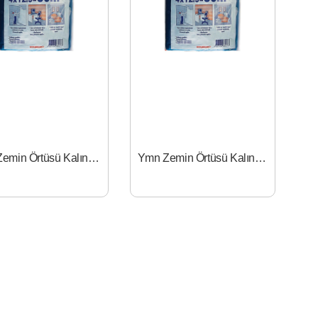
Ymn Zemin Örtüsü Kalın 20 mt - 4x5
Ymn Zemin Örtüsü Kalın 32 mt- 4x8