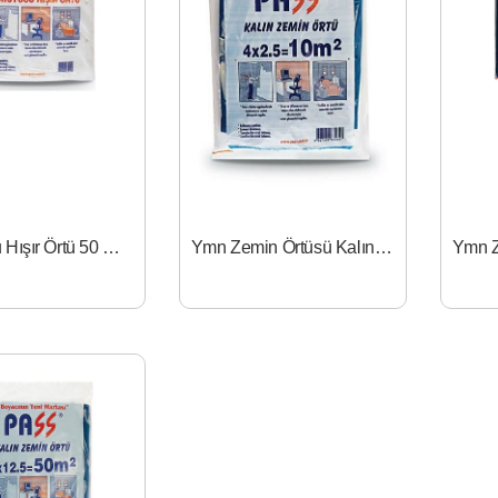
Koruyucu Hışır Örtü 50 mt - 4x12.5
Ymn Zemin Örtüsü Kalın 10 mt- 4x2.5