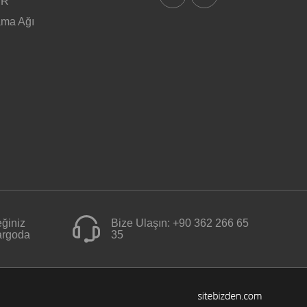
ER
ama Ağı
ğiniz
Bize Ulaşın:
+90 362 266 65
kargoda
35