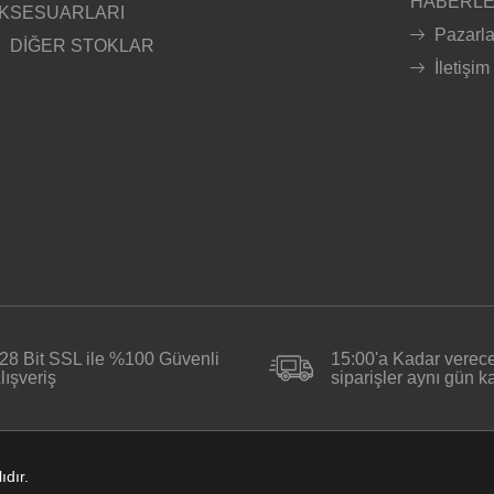
HABERL
KSESUARLARI
Pazarl
DİĞER STOKLAR
İletişim
28 Bit SSL ile %100 Güvenli
15:00'a Kadar verece
lışveriş
siparişler aynı gün 
ıdır.