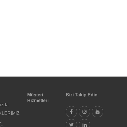
Müşteri
Bizi Takip Edin
Hizmetleri
ızda
KLERİMİZ
N