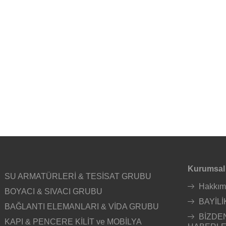
Kurumsal
SU ARMATÜRLERİ & TESİSAT GRUBU
Hakkım
BOYACI & SIVACI GRUBU
BAYİLİ
BAĞLANTI ELEMANLARI & VİDA GRUBU
BİZDE
KAPI & PENCERE KİLİT ve MOBİLYA