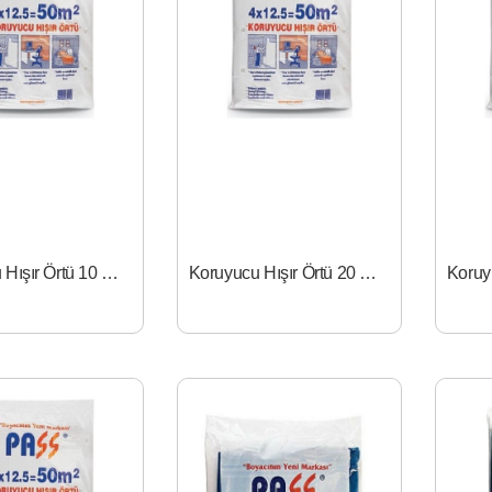
Koruyucu Hışır Örtü 10 mt- 4x2.5
Koruyucu Hışır Örtü 20 mt - 4x5