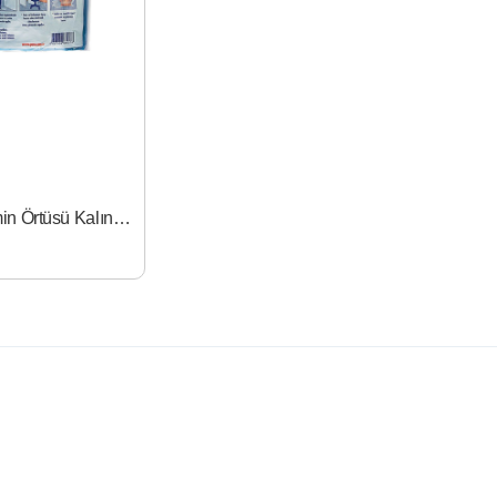
Ymn Zemin Örtüsü Kalın 50 mt- 4x12,5