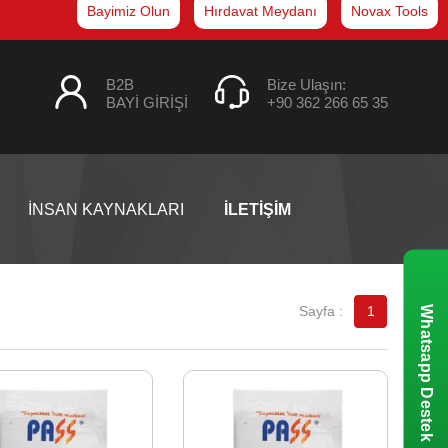
Bayimiz Olun
Hırdavat Meydanı
Novax Tools
B2B
Bize Ulaşın:
BAYİ GİRİŞİ
+90 362 266 65 35
İNSAN KAYNAKLARI
İLETİŞİM
1
Whatsapp Destek