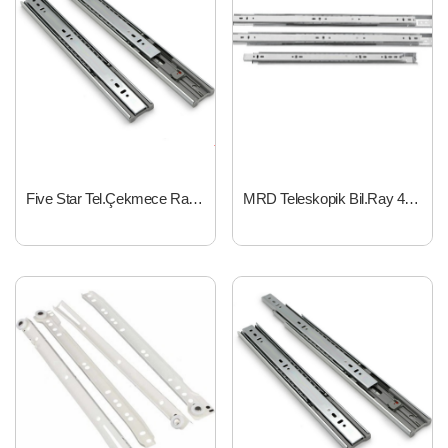
Five Star Tel.Çekmece Rayı 45x40 cm FBRG450400
MRD Teleskopik Bil.Ray 45x450mm FBRE450450