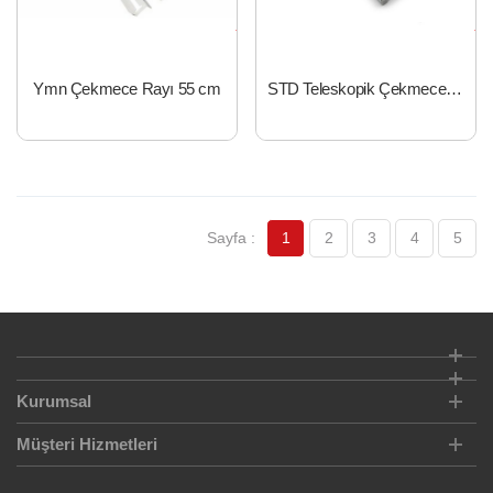
Ymn Çekmece Rayı 55 cm
STD Teleskopik Çekmece Rayı Stoplu Metal 17mm*342mm
1
2
3
4
5
Kurumsal
Müşteri Hizmetleri