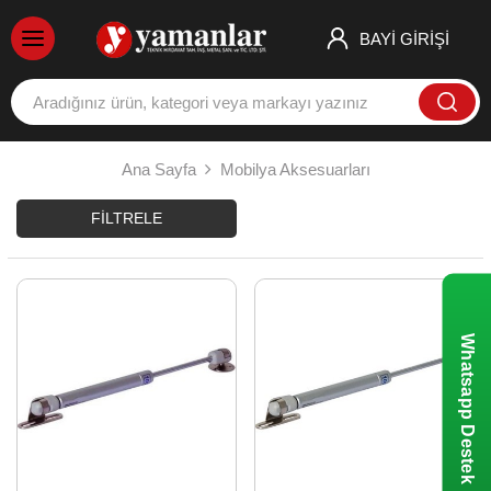
BAYİ GİRİŞİ
Ana Sayfa
Mobilya Aksesuarları
FILTRELE
Whatsapp Destek