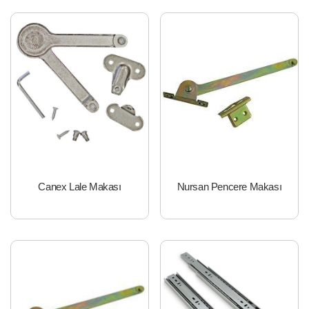
Canex Lale Makası
Nursan Pencere Makası