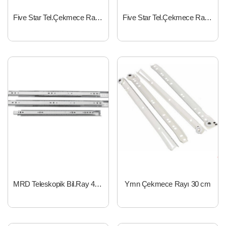
Five Star Tel.Çekmece Rayı 35x40 cm FBRG350400
Five Star Tel.Çekmece Rayı 35x50 cm FBRG350500
MRD Teleskopik Bil.Ray 45x300mm FBRE450300
Ymn Çekmece Rayı 30 cm