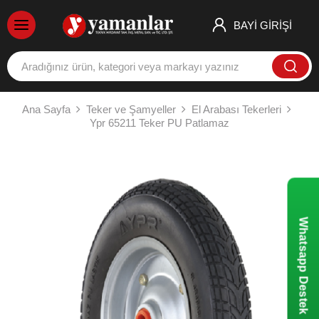
BAYİ GİRİŞİ
Ana Sayfa
Teker ve Şamyeller
El Arabası Tekerleri
Ypr 65211 Teker PU Patlamaz
Whatsapp Destek