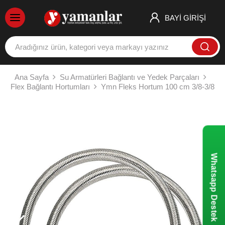
BAYİ GİRİŞİ
Ana Sayfa
Su Armatürleri Bağlantı ve Yedek Parçaları
Flex Bağlantı Hortumları
Ymn Fleks Hortum 100 cm 3/8-3/8
Whatsapp Destek