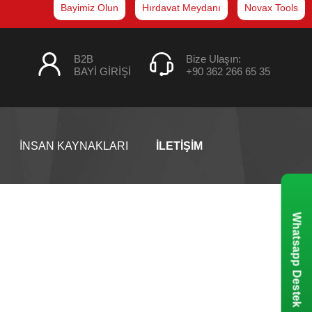
Bayimiz Olun
Hırdavat Meydanı
Novax Tools
B2B
Bize Ulaşın:
BAYİ GİRİŞİ
+90 362 266 65 35
İNSAN KAYNAKLARI
İLETİŞİM
Whatsapp Destek