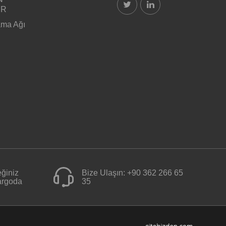
ER
ama Ağı
ğiniz
Bize Ulaşın:
+90 362 266 65
kargoda
35