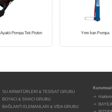
Ayaklı Pompa Tek Piston
Ymn İran Pompa
Kurumsal
SU ARMATÜRLERİ & TESİSAT GRUBU
Hakkım
BOYACI & SIVACI GRUBU
BAYİLİ
BAĞLANTI ELEMANLARI & VİDA GRUBU
BİZDE