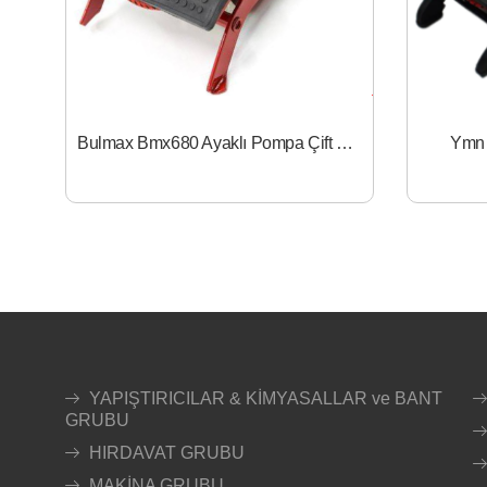
Bulmax Bmx680 Ayaklı Pompa Çift Piston
Ymn 
YAPIŞTIRICILAR & KİMYASALLAR ve BANT
GRUBU
HIRDAVAT GRUBU
MAKİNA GRUBU