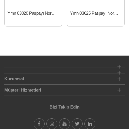
Ymn 03020 Paspayı Norm Tipi 20'lik (Q8-24 mm)
Ymn 03025 Paspayı Norm Tipi 25'lik (Q8-24 mm)
Kurumsal
Müşteri Hizmetleri
Bizi Takip Edin