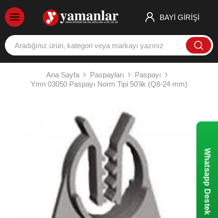
BAYİ GİRİŞİ
Ana Sayfa
Paspayları
Paspayı
Ymn 03050 Paspayı Norm Tipi 50'lik (Q8-24 mm)
Whatsapp Destek