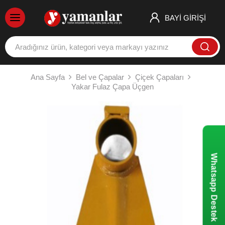
BAYİ GİRİŞİ
Ana Sayfa
Bel ve Çapalar
Çiçek Çapaları
Yakar Fulaz Çapa Üçgen
Whatsapp Destek