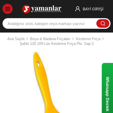
BAYİ GİRİŞİ
Ana Sayfa
Boya & Badana Fırçaları
Kestirme Fırça
Şahin 120 109 Lüx Kestirme Fırça Pls. Sap 2
Whatsapp Destek