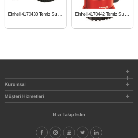
Einhell 4170438 Temiz Su Dalgıç 350 W GE-SP 3546
Einhell 4170442 Temiz Su Dalgıç 270 W GC-SP 2768
Kurumsal
Müşteri Hizmetleri
Bizi Takip Edin