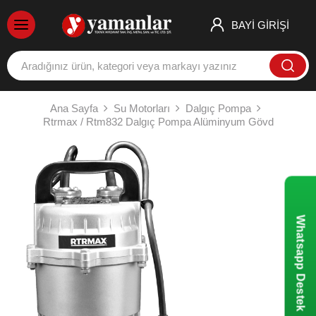
BAYİ GİRİŞİ
Ana Sayfa
Su Motorları
Dalgıç Pompa
Rtrmax / Rtm832 Dalgıç Pompa Alüminyum Gövd
Whatsapp Destek