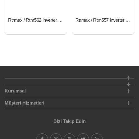
Rtrmax / Rtm562 İnverter Dönüştürücü 1200W
Rtrmax / Rtm557 İnverter Dönüştürücü 700W
Kurumsal
Müşteri Hizmetleri
Bizi Takip Edin