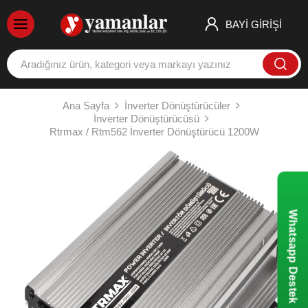
BAYİ GİRİŞİ
Ana Sayfa
İnverter Dönüştürücüler
İnverter Dönüştürücüsü
Rtrmax / Rtm562 İnverter Dönüştürücü 1200W
Whatsapp Destek