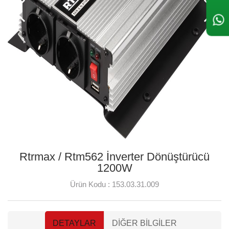
Rtrmax / Rtm562 İnverter Dönüştürücü
1200W
Ürün Kodu :
153.03.31.009
DETAYLAR
DIĞER BILGILER