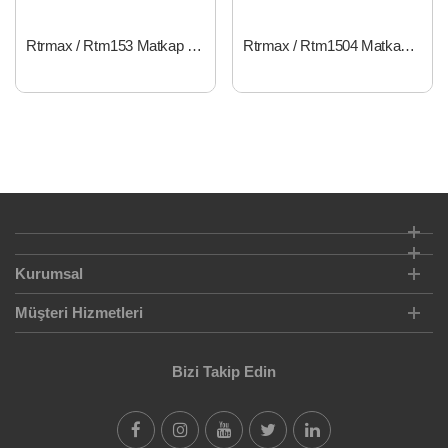
Rtrmax / Rtm153 Matkap Darbesiz 10mm 280W
Rtrmax / Rtm1504 Matkap Darbesiz 10mm 450W
Kurumsal
Müşteri Hizmetleri
Bizi Takip Edin