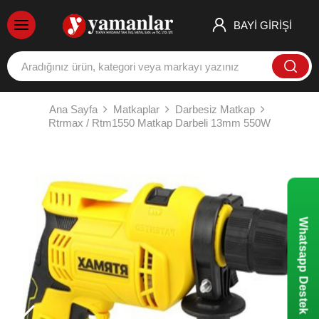
BAYİ GİRİŞİ
Ana Sayfa
Matkaplar
Darbesiz Matkap
Rtrmax / Rtm1550 Matkap Darbeli 13mm 550W
Whatsapp Destek