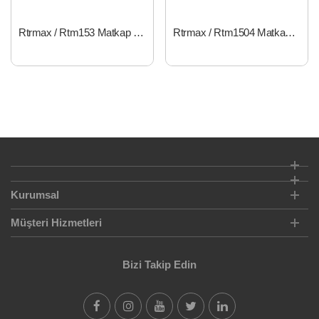
Rtrmax / Rtm153 Matkap Darbesiz 10mm 280W
Rtrmax / Rtm1504 Matkap Darbesiz 10mm 450W
Kurumsal
Müşteri Hizmetleri
Bizi Takip Edin