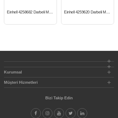
Einhell 4258682 Darbeli Matkap 650 W TC-ID 650 E
Einhell 4259620 Darbeli Matkap 1050 W TE-ID 1050 CE
Kurumsal
Müşteri Hizmetleri
Bizi Takip Edin