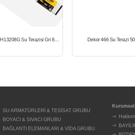
Rtrmax RH13208G Su Terazisi Gri 80 cm
Dekor 466 Su Terazi 5
Kurumsal
SU ARMATÜRLERİ & TESİSAT GRUBU
Hakkım
BOYACI & SIVACI GRUBU
BAYİLİ
BAĞLANTI ELEMANLARI & VİDA GRUBU
BİZDE