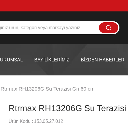
KURUMSAL
BAYİLİKLERİMİZ
BİZDEN HABERLER
Rtrmax RH13206G Su Terazisi Gri 60 cm
Rtrmax RH13206G Su Terazisi 
Ürün Kodu :
153.05.27.012