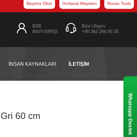
Bayimiz Olun
Hırdavat Meydanı
Novax Tools
B2B
Bize Ulaşın:
BAYİ GİRİŞİ
+90 362 266 65 35
İNSAN KAYNAKLARI
İLETİŞİM
Whatsapp Destek
Gri 60 cm