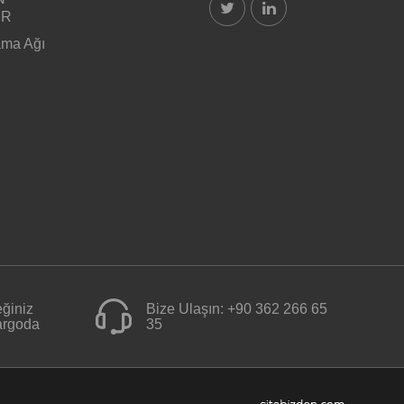
ER
ama Ağı
ğiniz
Bize Ulaşın:
+90 362 266 65
kargoda
35