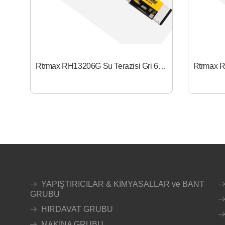
Rtrmax RH13206G Su Terazisi Gri 60 cm
YAPIŞTIRICILAR & KİMYASALLAR ve BANT
GRUBU
HIRDAVAT GRUBU
MAKİNA GRUBU