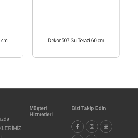
0 cm
Dekor 507 Su Terazi 60 cm
Müşteri
Bizi Takip Edin
Hizmetleri
ızda
KLERİMİZ
N