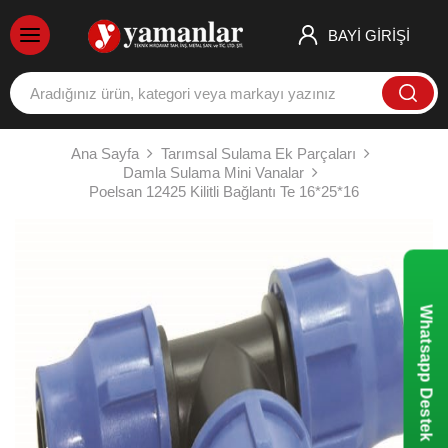
BAYİ GİRİŞİ
Ana Sayfa
Tarımsal Sulama Ek Parçaları
Damla Sulama Mini Vanalar
Poelsan 12425 Kilitli Bağlantı Te 16*25*16
Whatsapp Destek