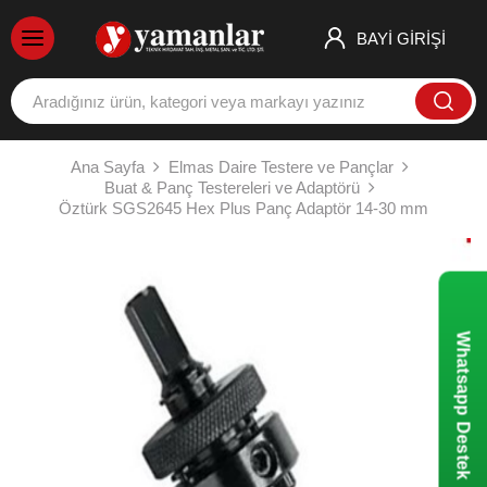
BAYİ GİRİŞİ
Ana Sayfa
Elmas Daire Testere ve Pançlar
Buat & Panç Testereleri ve Adaptörü
Öztürk SGS2645 Hex Plus Panç Adaptör 14-30 mm
Whatsapp Destek