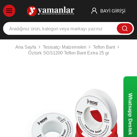
BAYİ GİRİŞİ
Ana Sayfa
Tesisatçı Malzemeleri
Teflon Bant
Öztürk SGS1200 Teflon Bant Extra 25 gr
Whatsapp Destek