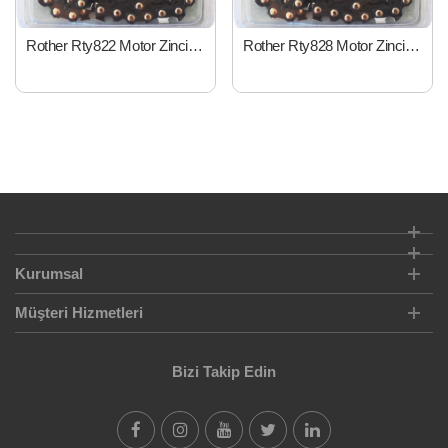
Rother Rty822 Motor Zinciri 91"" 300mm 22.5 Diş"
Rother Rty828 Motor Zinciri 91"" 400mm 28.5 Diş"
Kurumsal
Müşteri Hizmetleri
Bizi Takip Edin