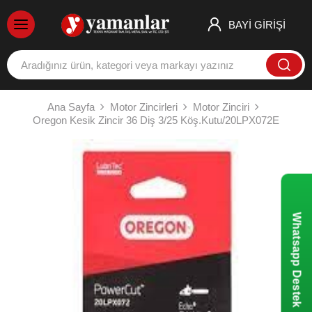
BAYİ GİRİŞİ
Ana Sayfa
Motor Zincirleri
Motor Zinciri
Oregon Kesik Zincir 36 Diş 3/25 Köş.Kutu/20LPX072E
Whatsapp Destek