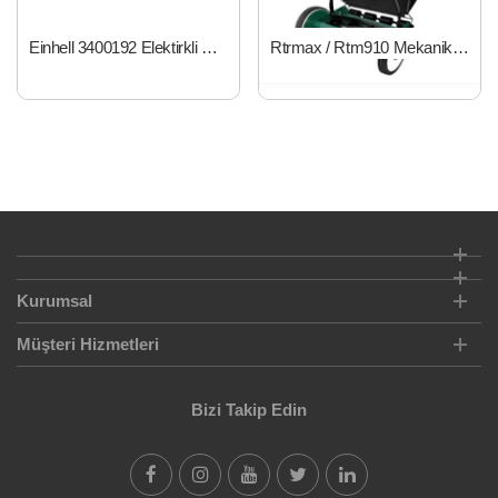
Einhell 3400192 Elektirkli Çim Biçme 1250 W GC-EC 1233
Rtrmax / Rtm910 Mekanik Çim Biçme Makinası
Kurumsal
Müşteri Hizmetleri
Bizi Takip Edin