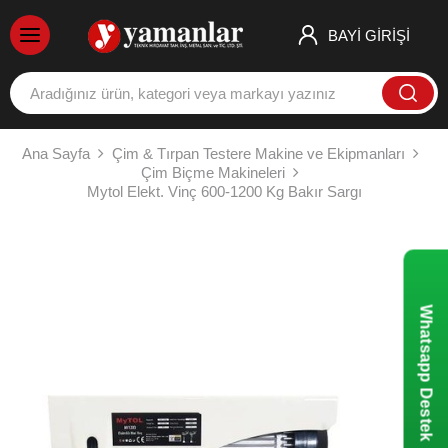
BAYİ GİRİŞİ
Ana Sayfa
Çim & Tırpan Testere Makine ve Ekipmanları
Çim Biçme Makineleri
Mytol Elekt. Vinç 600-1200 Kg Bakır Sargı
Whatsapp Destek