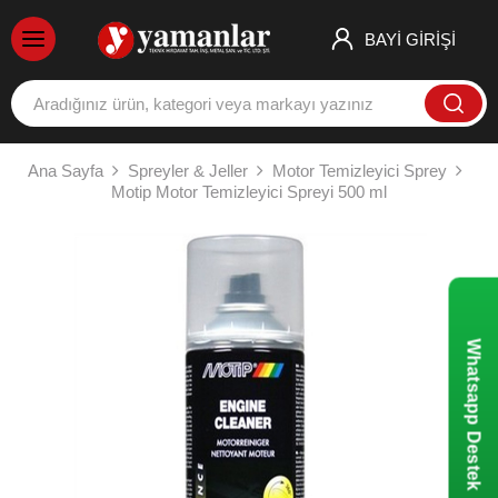
BAYİ GİRİŞİ
Ana Sayfa
Spreyler & Jeller
Motor Temizleyici Sprey
Motip Motor Temizleyici Spreyi 500 ml
Whatsapp Destek