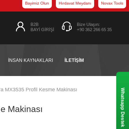
Bayimiz Olun
Hırdavat Meydanı
Novax Tools
B2B
Bize Ulaşın:
BAYİ GİRİŞİ
+90 362 266 65 35
İNSAN KAYNAKLARI
İLETİŞİM
ra MX3535 Profil Kesme Makinası
Whatsapp Destek
e Makinası