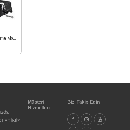
Max-Extra MX3535 Profil Kesme Makinası
Müşteri
Bizi Takip Edin
Hizmetleri
ızda
KLERİMİZ
N