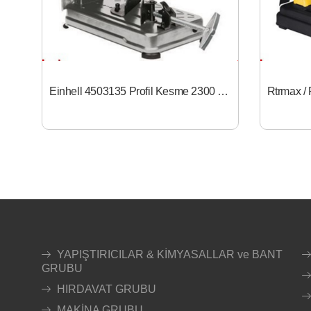
Einhell 4503135 Profil Kesme 2300 W TC-MC 355
YAPIŞTIRICILAR & KİMYASALLAR ve BANT
GRUBU
HIRDAVAT GRUBU
MAKİNA GRUBU