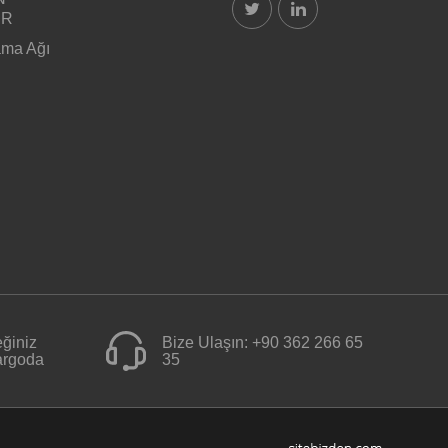
ER
ama Ağı
ğiniz
Bize Ulaşın:
+90 362 266 65
kargoda
35