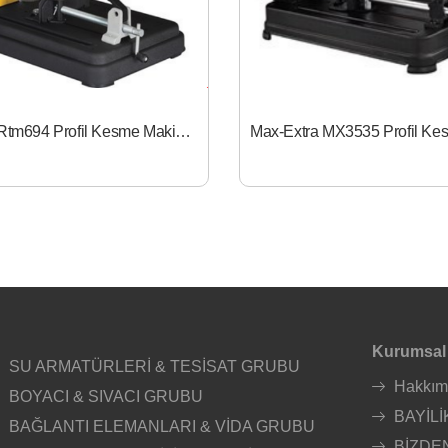
Rtrmax / Rtm694 Profil Kesme Makinası
Kurumsal
SU ARMATÜRLERİ & TESİSAT GRUBU
Hakkım
BOYACI & SIVACI GRUBU
BAYİLİ
BAĞLANTI ELEMANLARI & VİDA GRUBU
BİZDE