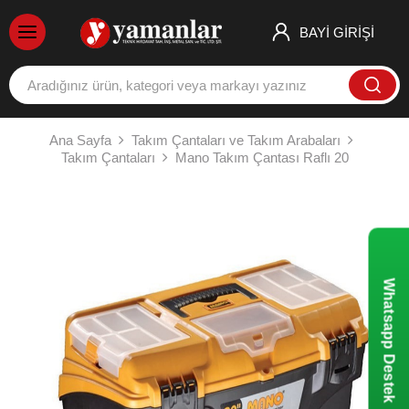
BAYİ GİRİŞİ
Ana Sayfa
Takım Çantaları ve Takım Arabaları
Takım Çantaları
Mano Takım Çantası Raflı 20
Whatsapp Destek