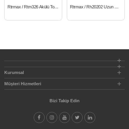
Rtrmax / Rtm326 Akülü Tornavida Seti 3,6V Li-İon
Rtrmax / Rh20202 Uzun Hava Tabancası
Kurumsal
Müşteri Hizmetleri
Bizi Takip Edin