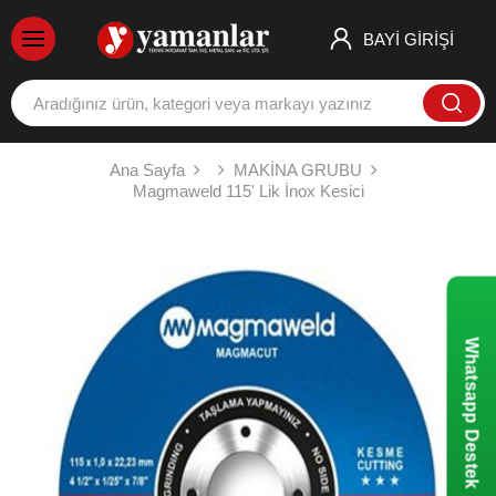
BAYİ GİRİŞİ
Ana Sayfa
MAKİNA GRUBU
Magmaweld 115' Lik İnox Kesici
Whatsapp Destek