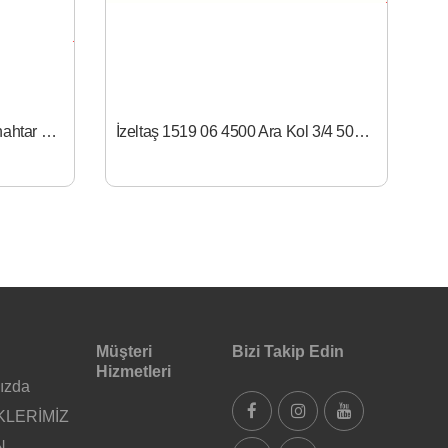
İzeltaş 0335 02 0010 Cırcır Anahtar 10X13X17X19
İzeltaş 1519 06 4500 Ara Kol 3/4 500mm
Müşteri
Bizi Takip Edin
Hizmetleri
ızda
KLERİMİZ
N