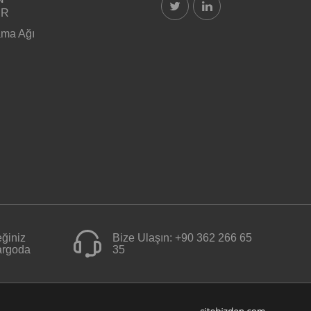
ER
ama Ağı
ğiniz
Bize Ulaşın:
+90 362 266 65
kargoda
35