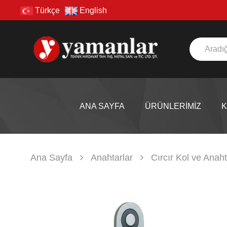
Türkçe
English
ANA SAYFA
ÜRÜNLERİMİZ
Ana Sayfa
Anahtarlar
Cırcır Kol ve Anaht