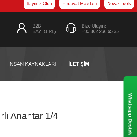
Bayimiz Olun
Hırdavat Meydanı
Novax Tools
B2B
Bize Ulaşın:
BAYİ GİRİŞİ
+90 362 266 65 35
İNSAN KAYNAKLARI
İLETİŞİM
Whatsapp Destek
rlı Anahtar 1/4