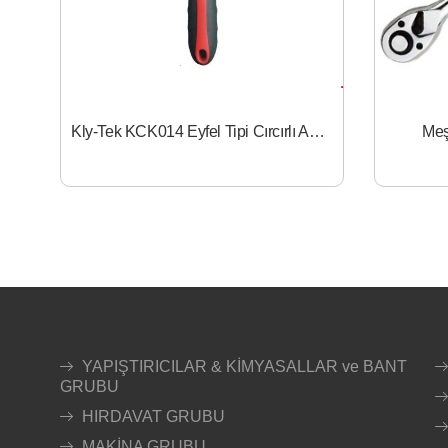
Kly-Tek KCK014 Eyfel Tipi Cırcırlı Anahtar 1/4
Meş
YAPIŞTIRICILAR & KİMYASALLAR ve BANT
GRUBU
HIRDAVAT GRUBU
MAKİNA GRUBU