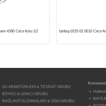
em 4390 Cırcır Kolu 1/2
Kurumsal
SU ARMATÜRLERİ & TESİSAT GRUBU
Hakkım
BOYACI & SIVACI GRUBU
BAYİLİ
BAĞLANTI ELEMANLARI & VİDA GRUBU
BİZDE