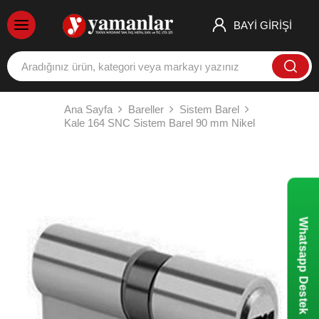
BAYİ GİRİŞİ
Ana Sayfa
Bareller
Sistem Barel
Kale 164 SNC Sistem Barel 90 mm Nikel
Whatsapp Destek