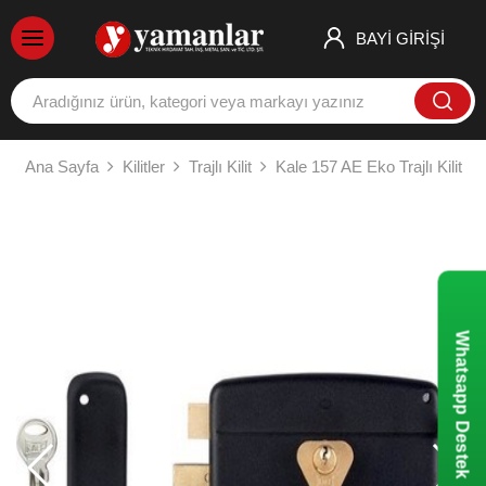
BAYİ GİRİŞİ
Ana Sayfa
Kilitler
Trajlı Kilit
Kale 157 AE Eko Trajlı Kilit
Whatsapp Destek