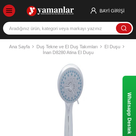
BAYİ GİRİŞİ
Ana Sayfa
Duş Tekne ve El Duş Takımları
El Duşu
İnan D8280 Atina El Duşu
Whatsapp Destek