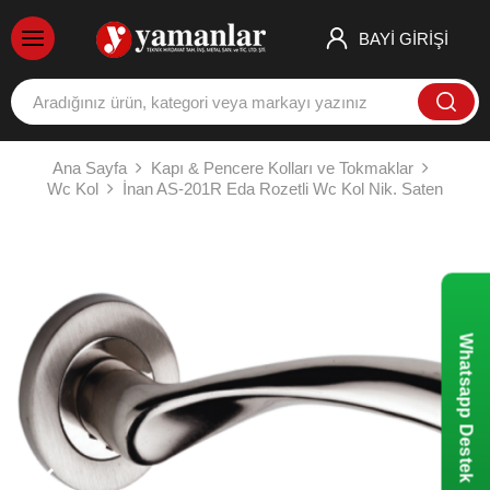
BAYİ GİRİŞİ
Ana Sayfa
Kapı & Pencere Kolları ve Tokmaklar
Wc Kol
İnan AS-201R Eda Rozetli Wc Kol Nik. Saten
Whatsapp Destek