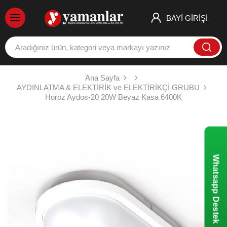
BAYİ GİRİŞİ
Ana Sayfa
AYDINLATMA & ELEKTİRİK ve ELEKTİRİKÇİ GRUBU
Horoz Aydos-20 20W Beyaz Kasa 6400K
Whatsapp Destek