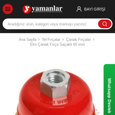
BAYİ GİRİŞİ
Ana Sayfa
Tel Fırçalar
Çanak Fırçalar
Eko Çanak Fırça Saçaklı 65 mm
Whatsapp Destek