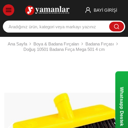
BAYİ GİRİŞİ
Ana Sayfa
Boya & Badana Fırçaları
Badana Fırçası
Doğuş 10501 Badana Fırça Mega 501 4 cm
Whatsapp Destek