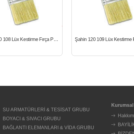
Şahin 120 108 Lüx Kestirme Fırça Pls. Sap 1.5
Kurumsal
SU ARMATÜRLERİ & TESİSAT GRUBU
Hakkım
BOYACI & SIVACI GRUBU
BAYİLİ
BAĞLANTI ELEMANLARI & VİDA GRUBU
BİZDE