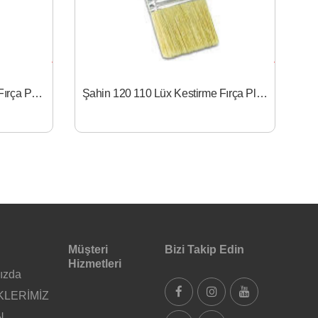
Şahin 120 109 Lüx Kestirme Fırça Pls. Sap 2
Şahin 120 110 Lüx Kestirme Fırça Pls. Sap 2.5
Müşteri
Bizi Takip Edin
Hizmetleri
ızda
KLERİMİZ
N