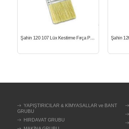
Şahin 120 107 Lüx Kestirme Fırça Pls. Sap 1
YAPIŞTIRICILAR & KİMYASALLAR ve BANT
GRUBU
HIRDAVAT GRUBU
MAKİNA GRUBU