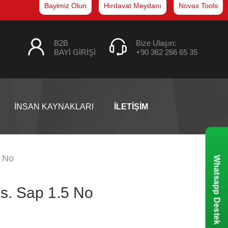
Bayimiz Olun
Hırdavat Meydanı
Novax Tools
B2B
Bize Ulaşın:
BAYİ GİRİŞİ
+90 362 266 65 35
İNSAN KAYNAKLARI
İLETİŞİM
5 No
Whatsapp Destek
s. Sap 1.5 No