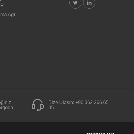
ER
ama Ağı
ğiniz
Bize Ulaşın:
+90 362 266 65
kargoda
35