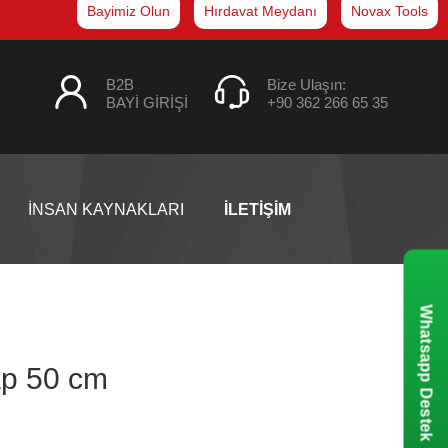
Bayimiz Olun
Hırdavat Meydanı
Novax Tools
B2B
Bize Ulaşın:
BAYİ GİRİŞİ
+90 362 266 65 35
İNSAN KAYNAKLARI
İLETİŞİM
Whatsapp Destek
ap 50 cm