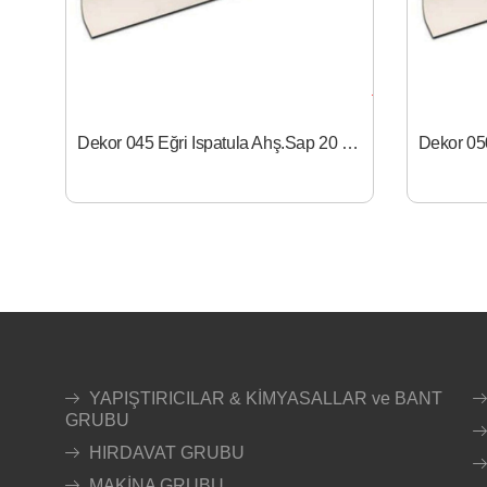
Dekor 045 Eğri Ispatula Ahş.Sap 20 cm
YAPIŞTIRICILAR & KİMYASALLAR ve BANT
GRUBU
HIRDAVAT GRUBU
MAKİNA GRUBU