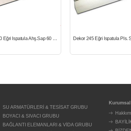
Dekor 050 Eğri Ispatula Ahş.Sap 60 cm
Kurumsal
SU ARMATÜRLERİ & TESİSAT GRUBU
Hakkım
BOYACI & SIVACI GRUBU
BAYİLİ
BAĞLANTI ELEMANLARI & VİDA GRUBU
BİZDE