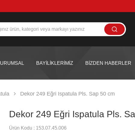
KURUMSAL
BAYİLİKLERİMİZ
BİZDEN HABERLER
atula
Dekor 249 Eğri Ispatula Pls. Sap 50 cm
Dekor 249 Eğri Ispatula Pls. S
Ürün Kodu :
153.07.45.006