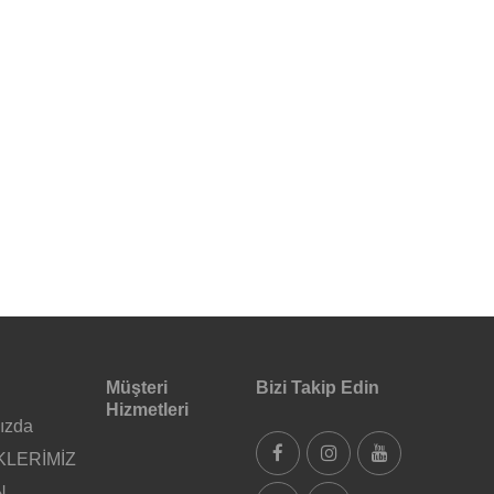
Müşteri
Bizi Takip Edin
Hizmetleri
ızda
KLERİMİZ
N