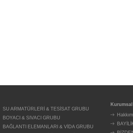
Kurumsal
SU ARMATÜRLERİ & TESİSAT GRUBU
Hakkım
BOYACI & SIVACI GRUBU
BAYİLİ
BAĞLANTI ELEMANLARI & VİDA GRUBU
BİZDE