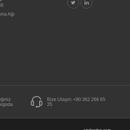
ER
ama Ağı
ğiniz
Bize Ulaşın:
+90 362 266 65
kargoda
35