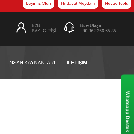
Bayimiz Olun
Hırdavat Meydanı
Novax Tools
B2B
Bize Ulaşın:
BAYİ GİRİŞİ
+90 362 266 65 35
İNSAN KAYNAKLARI
İLETİŞİM
Whatsapp Destek