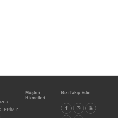
Müşteri
Bizi Takip Edin
Hizmetleri
ızda
KLERİMİZ
N