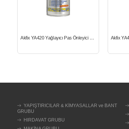
Akfix YA420 Yağlayıcı Pas Önleyici Sprey 200ml A40
YAPIŞTIRICILAR & KİMYASALLAR ve BANT
GRUBU
HIRDAVAT GRUBU
MAKİNA GRUBU