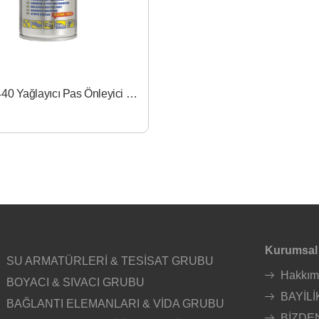
Akfix YA440 Yağlayıcı Pas Önleyici Sprey 400ml A40
Kurumsal
SU ARMATÜRLERİ & TESİSAT GRUBU
Hakkım
BOYACI & SIVACI GRUBU
BAYİLİ
BAĞLANTI ELEMANLARI & VİDA GRUBU
BİZDE