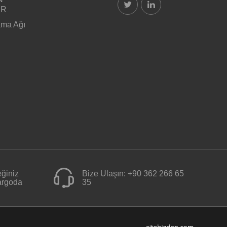
ER
ama Ağı
ğiniz
Bize Ulaşın:
+90 362 266 65
kargoda
35