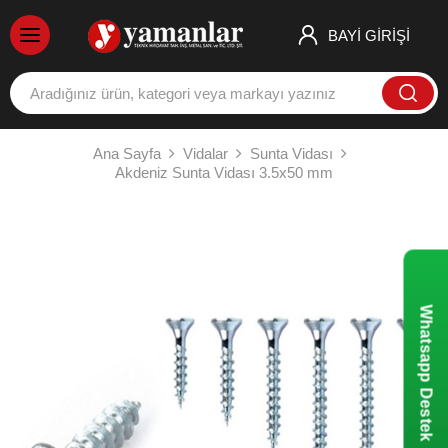
BAYİ GİRİŞİ
Ana Sayfa
Vidalar
Sunta Vidası
Akdeniz Sunta Vidası 3.5x50 mm
Whatsapp Destek